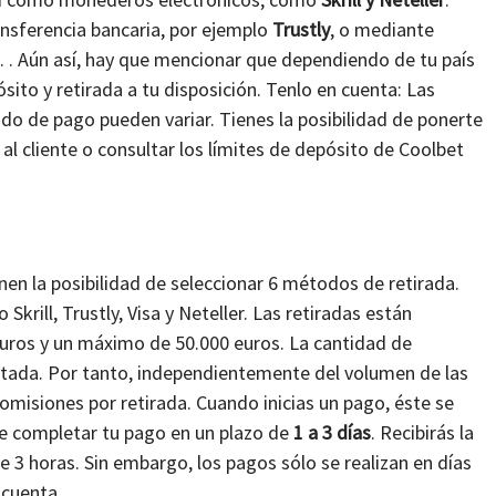
nsferencia bancaria, por ejemplo
Trustly
, o mediante
. . Aún así, hay que mencionar que dependiendo de tu país
ito y retirada a tu disposición. Tenlo en cuenta: Las
o de pago pueden variar. Tienes la posibilidad de ponerte
 al cliente o consultar los límites de depósito de Coolbet
ienen la posibilidad de seleccionar 6 métodos de retirada.
rill, Trustly, Visa y Neteller. Las retiradas están
euros y un máximo de 50.000 euros. La cantidad de
itada. Por tanto, independientemente del volumen de las
 comisiones por retirada. Cuando inicias un pago, éste se
e completar tu pago en un plazo de
1 a 3 días
. Recibirás la
e 3 horas. Sin embargo, los pagos sólo se realizan en días
 cuenta.