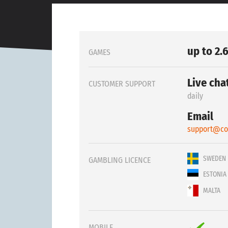
up to 2.
GAMES
Live cha
CUSTOMER SUPPORT
daily
Email
support@co
SWEDEN
GAMBLING LICENCE
ESTONIA
MALTA
MOBILE