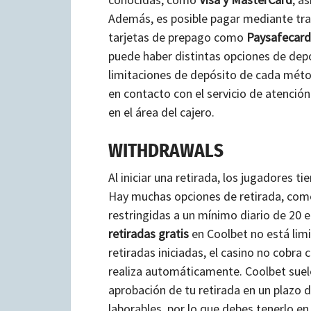
Además, es posible pagar mediante tra
tarjetas de prepago como
Paysafecard
puede haber distintas opciones de depós
limitaciones de depósito de cada métod
en contacto con el servicio de atención
en el área del cajero.
WITHDRAWALS
Al iniciar una retirada, los jugadores t
Hay muchas opciones de retirada, como Sk
restringidas a un mínimo diario de 20 
retiradas gratis
en Coolbet no está lim
retiradas iniciadas, el casino no cobra
realiza automáticamente. Coolbet suel
aprobación de tu retirada en un plazo d
laborables, por lo que debes tenerlo en