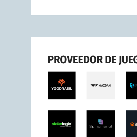
PROVEEDOR DE JUE