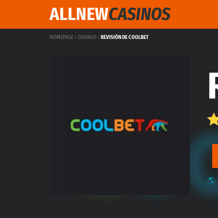
ALLNEW
CASINOS
HOMEPAGE
›
CASINOS
›
REVISIÓN DE COOLBET